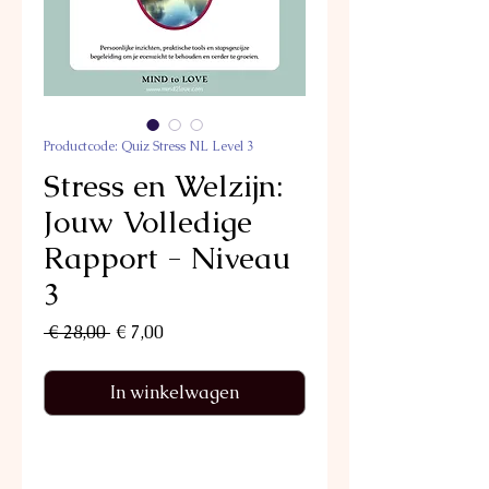
Productcode: Quiz Stress NL Level 3
Stress en Welzijn:
Jouw Volledige
Rapport - Niveau
3
Normale
Verkoopprijs
 € 28,00 
€ 7,00
prijs
In winkelwagen