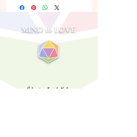
MIND to LOVE
Volg mij op Sociale Media
sabrina@mind2love.com
©️
2020 - 2025
Copyright Mind to Love, Brain 2 Love,