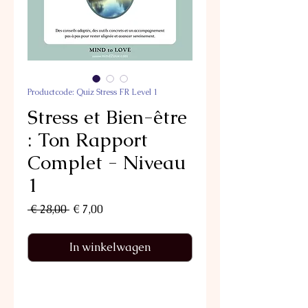
Productcode: Quiz Stress FR Level 1
Stress et Bien-être
: Ton Rapport
Complet - Niveau
1
Normale
Verkoopprijs
 € 28,00 
€ 7,00
prijs
In winkelwagen