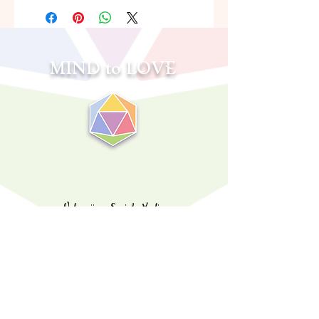
MIND to LOVE
Volg mij op Sociale Media
sabrina@mind2love.com
©️
2020 - 2025
Copyright Mind to Love, Brain 2 Love,