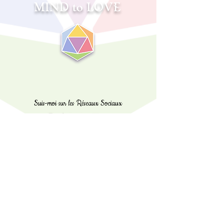
MIND to LOVE
Suis-moi sur les Réseaux Sociaux
sabrina@mind2love.com
©️
2020 - 2025
Copyright Mind to Love, Brain 2 Love,
Tous Droits Réservés
💖
Fait entièrement avec amour et passion
✨