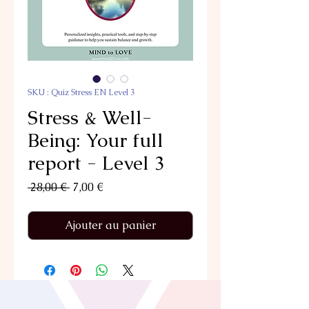
SKU : Quiz Stress EN Level 3
Stress & Well-
Being: Your full
report - Level 3
Prix
Prix
 28,00 € 
7,00 €
original
promotionnel
Ajouter au panier